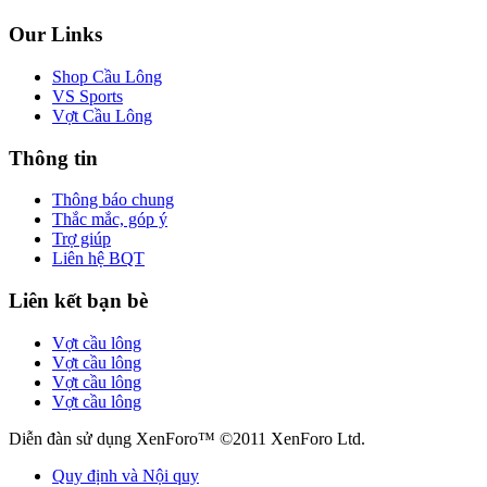
Our Links
Shop Cầu Lông
VS Sports
Vợt Cầu Lông
Thông tin
Thông báo chung
Thắc mắc, góp ý
Trợ giúp
Liên hệ BQT
Liên kết bạn bè
Vợt cầu lông
Vợt cầu lông
Vợt cầu lông
Vợt cầu lông
Diễn đàn sử dụng XenForo™ ©2011 XenForo Ltd.
Quy định và Nội quy