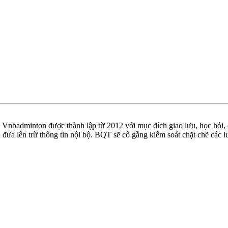
badminton được thành lập từ 2012 với mục đích giao lưu, học hỏi, ch
n đưa lên trừ thông tin nội bộ. BQT sẽ cố gắng kiểm soát chặt chẽ các