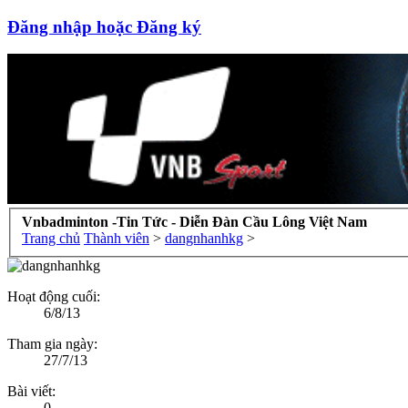
Đăng nhập hoặc Đăng ký
Vnbadminton -Tin Tức - Diễn Đàn Cầu Lông Việt Nam
Trang chủ
Thành viên
>
dangnhanhkg
>
Hoạt động cuối:
6/8/13
Tham gia ngày:
27/7/13
Bài viết:
0