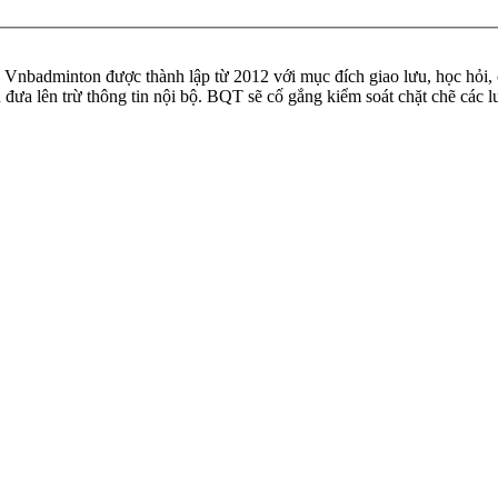
badminton được thành lập từ 2012 với mục đích giao lưu, học hỏi, ch
n đưa lên trừ thông tin nội bộ. BQT sẽ cố gắng kiểm soát chặt chẽ các