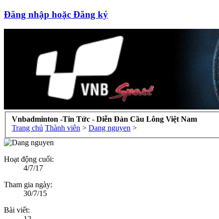
Đăng nhập hoặc Đăng ký
Vnbadminton -Tin Tức - Diễn Đàn Cầu Lông Việt Nam
Trang chủ
Thành viên
>
Dang nguyen
>
Hoạt động cuối:
4/7/17
Tham gia ngày:
30/7/15
Bài viết:
12