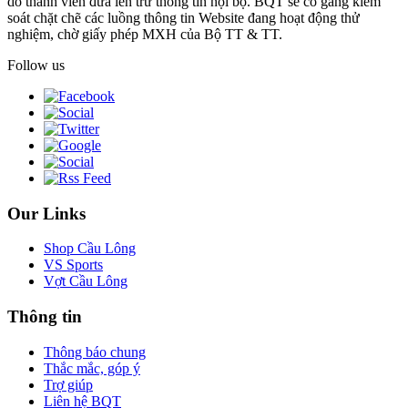
do thành viên đưa lên trừ thông tin nội bộ. BQT sẽ cố gắng kiểm
soát chặt chẽ các luồng thông tin Website đang hoạt động thử
nghiệm, chờ giấy phép MXH của Bộ TT & TT.
Follow us
Our Links
Shop Cầu Lông
VS Sports
Vợt Cầu Lông
Thông tin
Thông báo chung
Thắc mắc, góp ý
Trợ giúp
Liên hệ BQT