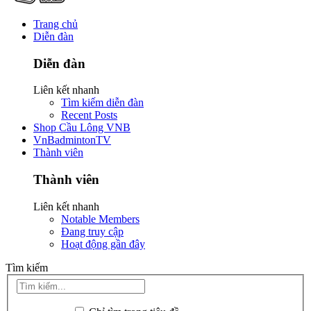
Trang chủ
Diễn đàn
Diễn đàn
Liên kết nhanh
Tìm kiếm diễn đàn
Recent Posts
Shop Cầu Lông VNB
VnBadmintonTV
Thành viên
Thành viên
Liên kết nhanh
Notable Members
Đang truy cập
Hoạt động gần đây
Tìm kiếm