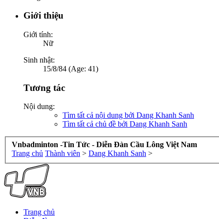
Giới thiệu
Giới tính:
Nữ
Sinh nhật:
15/8/84 (Age: 41)
Tương tác
Nội dung:
Tìm tất cả nội dung bởi Dang Khanh Sanh
Tìm tất cả chủ đề bởi Dang Khanh Sanh
Vnbadminton -Tin Tức - Diễn Đàn Cầu Lông Việt Nam
Trang chủ
Thành viên
>
Dang Khanh Sanh
>
Trang chủ