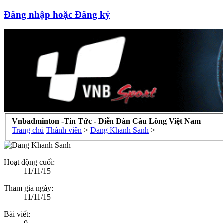
Đăng nhập hoặc Đăng ký
Vnbadminton -Tin Tức - Diễn Đàn Cầu Lông Việt Nam
Trang chủ
Thành viên
>
Dang Khanh Sanh
>
Hoạt động cuối:
11/11/15
Tham gia ngày:
11/11/15
Bài viết:
0