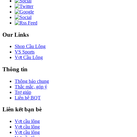
Our Links
Shop Cầu Lông
VS Sports
Vợt Cầu Lông
Thông tin
Thông báo chung
Thắc mắc, góp ý
Trợ giúp
Liên hệ BQT
Liên kết bạn bè
Vợt cầu lông
Vợt cầu lông
Vợt cầu lông