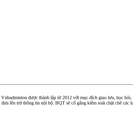
badminton được thành lập từ 2012 với mục đích giao lưu, học hỏi, ch
n đưa lên trừ thông tin nội bộ. BQT sẽ cố gắng kiểm soát chặt chẽ các