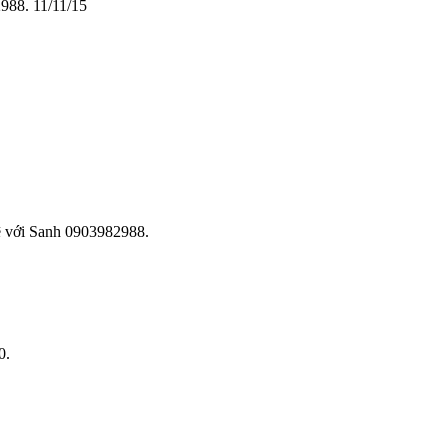
2988.
11/11/15
hệ với Sanh 0903982988.
0.