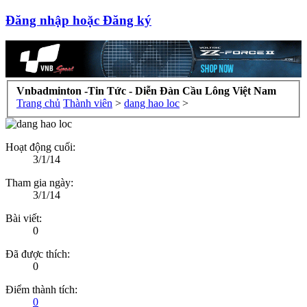
Đăng nhập hoặc Đăng ký
Vnbadminton -Tin Tức - Diễn Đàn Cầu Lông Việt Nam
Trang chủ
Thành viên
>
dang hao loc
>
Hoạt động cuối:
3/1/14
Tham gia ngày:
3/1/14
Bài viết:
0
Đã được thích:
0
Điểm thành tích:
0