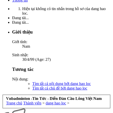
Thông tin
Hiện tại không có tin nhắn trong hồ sơ của dang hao
loc.
Đang tải...
Đang tải...
Giới thiệu
Giới tính:
Nam
Sinh nhật:
30/4/99 (Age: 27)
Tương tác
Nội dung:
Tìm tất cả nội dung bởi dang hao loc
Tìm tất cả chủ đề bởi dang hao loc
Vnbadminton -Tin Tức - Diễn Đàn Cầu Lông Việt Nam
Trang chủ
Thành viên
>
dang hao loc
>