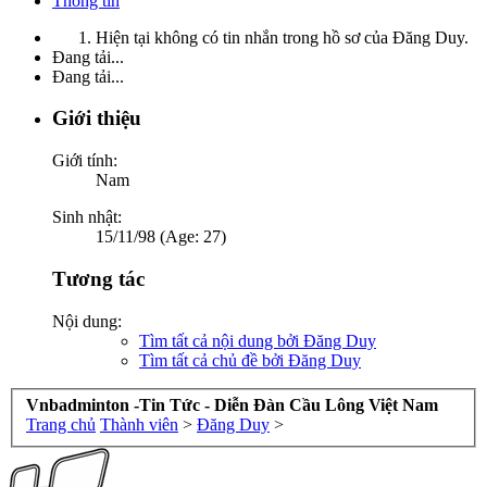
Thông tin
Hiện tại không có tin nhắn trong hồ sơ của Đăng Duy.
Đang tải...
Đang tải...
Giới thiệu
Giới tính:
Nam
Sinh nhật:
15/11/98 (Age: 27)
Tương tác
Nội dung:
Tìm tất cả nội dung bởi Đăng Duy
Tìm tất cả chủ đề bởi Đăng Duy
Vnbadminton -Tin Tức - Diễn Đàn Cầu Lông Việt Nam
Trang chủ
Thành viên
>
Đăng Duy
>