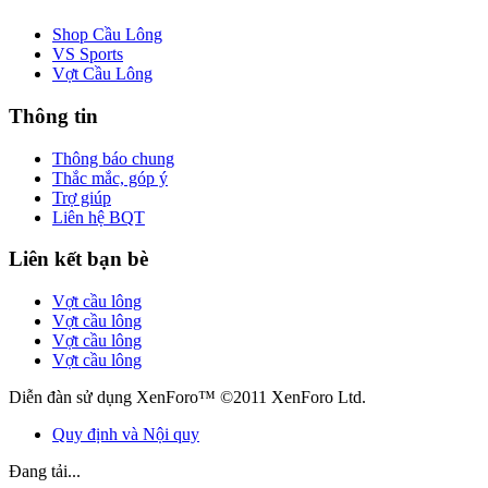
Shop Cầu Lông
VS Sports
Vợt Cầu Lông
Thông tin
Thông báo chung
Thắc mắc, góp ý
Trợ giúp
Liên hệ BQT
Liên kết bạn bè
Vợt cầu lông
Vợt cầu lông
Vợt cầu lông
Vợt cầu lông
Diễn đàn sử dụng XenForo™ ©2011 XenForo Ltd.
Quy định và Nội quy
Đang tải...