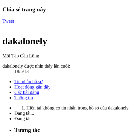
Chia sẻ trang này
Tweet
dakalonely
Mới Tập Cầu Lông
dakalonely được nhìn thấy lần cuối:
18/5/13
Tin nhắn hồ sơ
Hoạt động gần đây
Các bài đăng
Thông tin
Hiện tại không có tin nhắn trong hồ sơ của dakalonely.
Đang tải...
Đang tải...
Tương tác