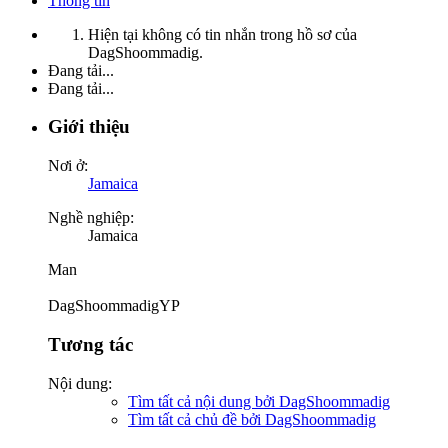
Thông tin
Hiện tại không có tin nhắn trong hồ sơ của
DagShoommadig.
Đang tải...
Đang tải...
Giới thiệu
Nơi ở:
Jamaica
Nghề nghiệp:
Jamaica
Man
DagShoommadigYP
Tương tác
Nội dung:
Tìm tất cả nội dung bởi DagShoommadig
Tìm tất cả chủ đề bởi DagShoommadig