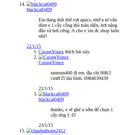
blackcat0409
Em đang tính thử vợt apacs, nhờ a tư vấn
dùm e 1 cây công thủ toàn diện, hơi nặng
đầu và hơi cứng. A cho e xin đc shop luôn
nhé!
22/1/15
CuongYonex
thích bài này.
CuongYonex
tantrum400 đi em. địa chỉ 808/2
cmt8 f5 tân bình. 0984039439
22/1/15
blackcat0409
thanks, e sẽ ghé a sớm để chọn 1
cây ưng ý :D
23/1/15