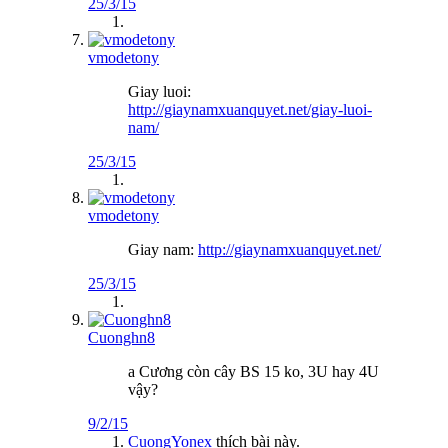
25/3/15
vmodetony
Giay luoi:
http://giaynamxuanquyet.net/giay-luoi-
nam/
25/3/15
vmodetony
Giay nam:
http://giaynamxuanquyet.net/
25/3/15
Cuonghn8
a Cương còn cây BS 15 ko, 3U hay 4U
vậy?
9/2/15
CuongYonex
thích bài này.