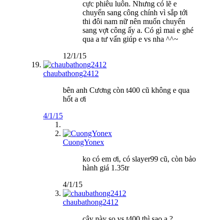
cực phiêu luôn. Nhưng có lẽ e
chuyển sang công chính vì sắp tới
thi đôi nam nữ nên muốn chuyển
sang vợt công ấy a. Có gì mai e ghé
qua a tư vấn giúp e vs nha ^^~
12/1/15
chaubathong2412
bên anh Cương còn t400 cũ không e qua
hốt a ơi
4/1/15
CuongYonex
ko có em ơi, có slayer99 cũ, còn bảo
hành giá 1.35tr
4/1/15
chaubathong2412
cây này so vs t400 thì sao a ?