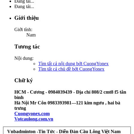
Đang tải...
Đang tải...
Giới thiệu
Giới tính:
Nam
Tương tác
Nội dung:
Tìm tất cả nội dung bởi CuongYonex
Tìm tất cả chủ đề bởi CuongYonex
Chữ ký
HCM -
Cương - 0984039439 -
Địa chỉ 808/2 cmt8 f5 tân
bình
Hà Nội Mr Côn 0983393981---121 kim ngưu , hai bà
trưng
Cuongyonex.com
Votcaulong.com.vn
Vnbadminton -Tin Tức - Diễn Đàn Cầu Lông Việt Nam