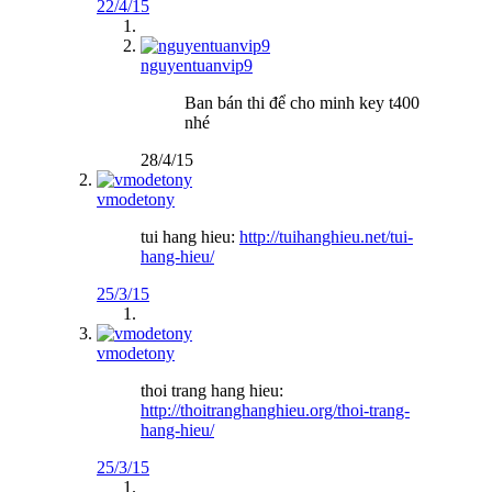
22/4/15
nguyentuanvip9
Ban bán thi để cho minh key t400
nhé
28/4/15
vmodetony
tui hang hieu:
http://tuihanghieu.net/tui-
hang-hieu/
25/3/15
vmodetony
thoi trang hang hieu:
http://thoitranghanghieu.org/thoi-trang-
hang-hieu/
25/3/15