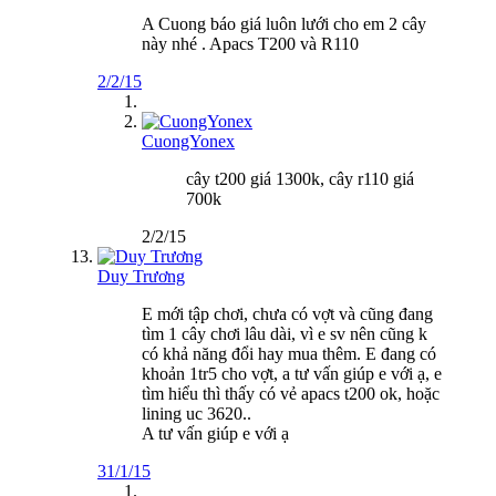
A Cuong báo giá luôn lưới cho em 2 cây
này nhé . Apacs T200 và R110
2/2/15
CuongYonex
cây t200 giá 1300k, cây r110 giá
700k
2/2/15
Duy Trương
E mới tập chơi, chưa có vợt và cũng đang
tìm 1 cây chơi lâu dài, vì e sv nên cũng k
có khả năng đổi hay mua thêm. E đang có
khoản 1tr5 cho vợt, a tư vấn giúp e với ạ, e
tìm hiểu thì thấy có vẻ apacs t200 ok, hoặc
lining uc 3620..
A tư vấn giúp e với ạ
31/1/15