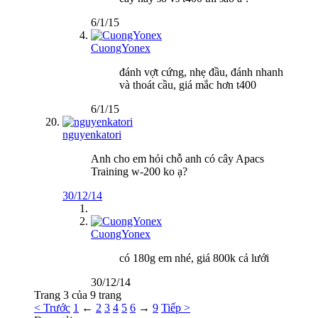
6/1/15
CuongYonex
đánh vợt cứng, nhẹ đầu, đánh nhanh
và thoát cầu, giá mắc hơn t400
6/1/15
nguyenkatori
Anh cho em hỏi chỗ anh có cây Apacs
Training w-200 ko ạ?
30/12/14
CuongYonex
có 180g em nhé, giá 800k cả lưới
30/12/14
Trang 3 của 9 trang
< Trước
1
←
2
3
4
5
6
→
9
Tiếp >