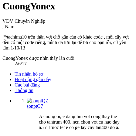
CuongYonex
VĐV Chuyên Nghiệp
, Nam
@tachima10 trên thân vợt chỗ gần cán có khác code , mỗi cây vợt
đều có một code riêng, mình đã lưu lại để bh cho bạn rồi, cứ yên
tâm
1/10/13
CuongYonex được nhìn thấy lần cuối:
2/6/17
Tin nhắn hồ sơ
Hoạt động gần đây
Các bài đăng
Thông tin
sonptQ7
A cuong oi, e dang tim vot cong thay the
cho tantrum 400, nen chon vot cu nao day
a.?? Truoc tet e co ge lay cay tan400 do a.