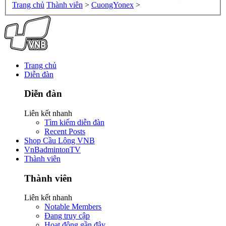
Trang chủ
Thành viên
>
CuongYonex
>
Trang chủ
Diễn đàn
Diễn đàn
Liên kết nhanh
Tìm kiếm diễn đàn
Recent Posts
Shop Cầu Lông VNB
VnBadmintonTV
Thành viên
Thành viên
Liên kết nhanh
Notable Members
Đang truy cập
Hoạt động gần đây