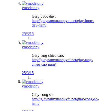
vmodetony
Giày buộc dây:
http://giaynamxuanquyet.net/giay-buoc-
day-nam/
25/3/15
vmodetony
Giay tang chieu cao:
http://giaynamxuanquyet.net/giay-tang-
chieu-cao-nam/
25/3/15
vmodetony
Giay cong so:
http://giaynamxuanquyet.net/giay-cong-so-
nam/