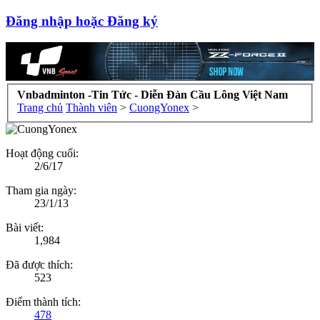
Đăng nhập hoặc Đăng ký
Vnbadminton -Tin Tức - Diễn Đàn Cầu Lông Việt Nam
Trang chủ
Thành viên
>
CuongYonex
>
Hoạt động cuối:
2/6/17
Tham gia ngày:
23/1/13
Bài viết:
1,984
Đã được thích:
523
Điểm thành tích:
478