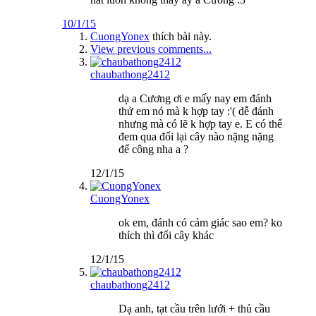
10/1/15
CuongYonex
thích bài này.
View previous comments...
chaubathong2412
dạ a Cương ơi e mấy nay em đánh
thử em nó mà k hợp tay :'( dễ đánh
nhưng mà có lẽ k hợp tay e. E có thể
đem qua đổi lại cây nào nặng nặng
để công nha a ?
12/1/15
CuongYonex
ok em, đánh có cảm giác sao em? ko
thích thì đổi cây khác
12/1/15
chaubathong2412
Dạ anh, tạt cầu trên lưới + thủ cầu