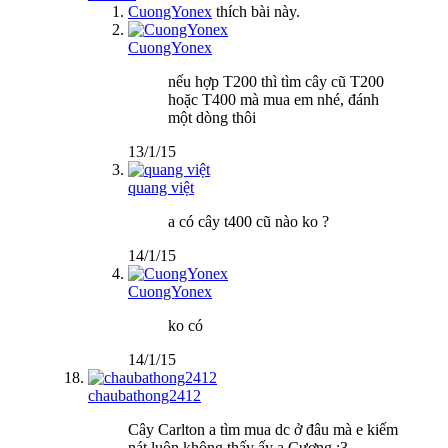
CuongYonex
thích bài này.
CuongYonex
nếu hợp T200 thì tìm cây cũ T200
hoặc T400 mà mua em nhé, đánh
một dòng thôi
13/1/15
quang việt
a có cây t400 cũ nào ko ?
14/1/15
CuongYonex
ko có
14/1/15
chaubathong2412
Cây Carlton a tìm mua dc ở đâu mà e kiếm
nát luôn không thấy ấy a Cương :3