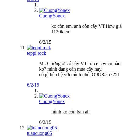
CuongYonex
ko còn em, anh còn cây VT1lcw giá
1120k em
6/2/15
teppi rock
Mr. Cường ơi có cây VT force lcw cũ nào
ko? mình đang cần mua cây nay.
có gì liên hệ với mình nhé. O9O8.257251
6/2/15
CuongYonex
mình ko còn bạn ah
6/2/15
tuancuong05