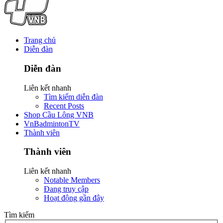
Trang chủ
Diễn đàn
Diễn đàn
Liên kết nhanh
Tìm kiếm diễn đàn
Recent Posts
Shop Cầu Lông VNB
VnBadmintonTV
Thành viên
Thành viên
Liên kết nhanh
Notable Members
Đang truy cập
Hoạt động gần đây
Tìm kiếm