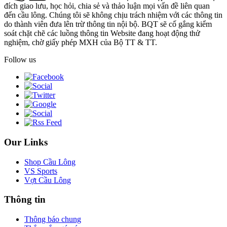
đích giao lưu, học hỏi, chia sẻ và thảo luận mọi vấn đề liên quan
đến cầu lông. Chúng tôi sẽ không chịu trách nhiệm với các thông tin
do thành viên đưa lên trừ thông tin nội bộ. BQT sẽ cố gắng kiểm
soát chặt chẽ các luồng thông tin Website đang hoạt động thử
nghiệm, chờ giấy phép MXH của Bộ TT & TT.
Follow us
Our Links
Shop Cầu Lông
VS Sports
Vợt Cầu Lông
Thông tin
Thông báo chung