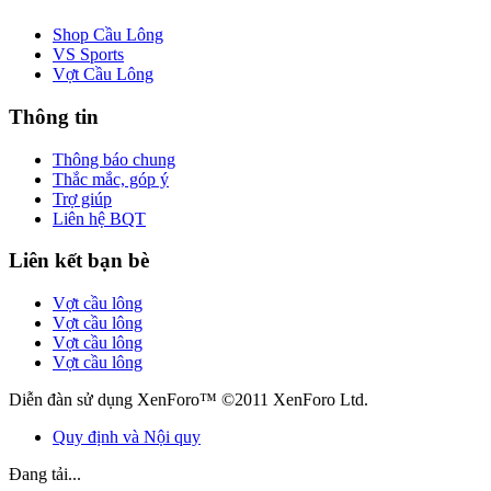
Shop Cầu Lông
VS Sports
Vợt Cầu Lông
Thông tin
Thông báo chung
Thắc mắc, góp ý
Trợ giúp
Liên hệ BQT
Liên kết bạn bè
Vợt cầu lông
Vợt cầu lông
Vợt cầu lông
Vợt cầu lông
Diễn đàn sử dụng XenForo™ ©2011 XenForo Ltd.
Quy định và Nội quy
Đang tải...