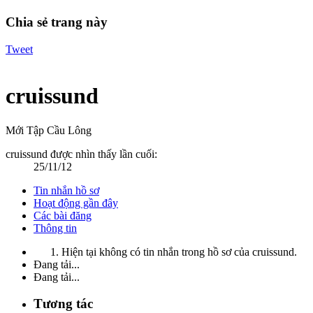
Chia sẻ trang này
Tweet
cruissund
Mới Tập Cầu Lông
cruissund được nhìn thấy lần cuối:
25/11/12
Tin nhắn hồ sơ
Hoạt động gần đây
Các bài đăng
Thông tin
Hiện tại không có tin nhắn trong hồ sơ của cruissund.
Đang tải...
Đang tải...
Tương tác