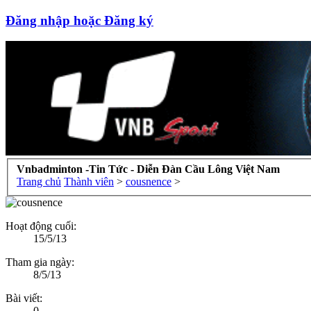
Đăng nhập hoặc Đăng ký
Vnbadminton -Tin Tức - Diễn Đàn Cầu Lông Việt Nam
Trang chủ
Thành viên
>
cousnence
>
Hoạt động cuối:
15/5/13
Tham gia ngày:
8/5/13
Bài viết:
0