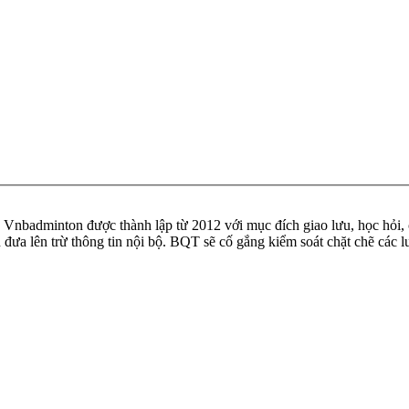
badminton được thành lập từ 2012 với mục đích giao lưu, học hỏi, ch
n đưa lên trừ thông tin nội bộ. BQT sẽ cố gắng kiểm soát chặt chẽ các