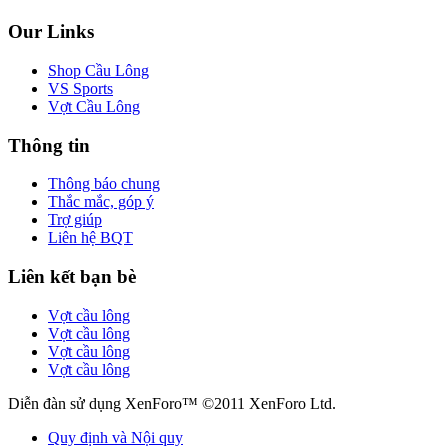
Our Links
Shop Cầu Lông
VS Sports
Vợt Cầu Lông
Thông tin
Thông báo chung
Thắc mắc, góp ý
Trợ giúp
Liên hệ BQT
Liên kết bạn bè
Vợt cầu lông
Vợt cầu lông
Vợt cầu lông
Vợt cầu lông
Diễn đàn sử dụng XenForo™ ©2011 XenForo Ltd.
Quy định và Nội quy