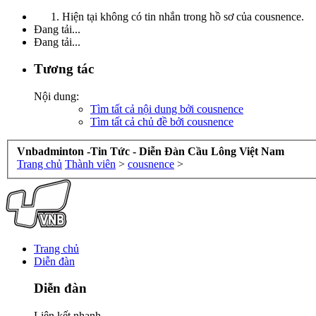
Hiện tại không có tin nhắn trong hồ sơ của cousnence.
Đang tải...
Đang tải...
Tương tác
Nội dung:
Tìm tất cả nội dung bởi cousnence
Tìm tất cả chủ đề bởi cousnence
Vnbadminton -Tin Tức - Diễn Đàn Cầu Lông Việt Nam
Trang chủ
Thành viên
>
cousnence
>
Trang chủ
Diễn đàn
Diễn đàn
Liên kết nhanh