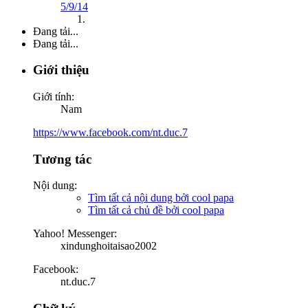
5/9/14
Đang tải...
Đang tải...
Giới thiệu
Giới tính:
Nam
https://www.facebook.com/nt.duc.7
Tương tác
Nội dung:
Tìm tất cả nội dung bởi cool papa
Tìm tất cả chủ đề bởi cool papa
Yahoo! Messenger:
xindunghoitaisao2002
Facebook:
nt.duc.7