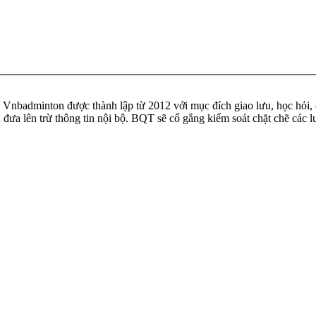
badminton được thành lập từ 2012 với mục đích giao lưu, học hỏi, ch
n đưa lên trừ thông tin nội bộ. BQT sẽ cố gắng kiểm soát chặt chẽ các