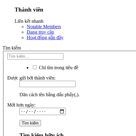
Thành viên
Liên kết nhanh
Notable Members
Đang truy cập
Hoạt động gần đây
Tìm kiếm
Chỉ tìm trong tiêu đề
Được gửi bởi thành viên:
Dãn cách tên bằng dấu phẩy(,).
Mới hơn ngày:
Tìm kiếm hữu ích