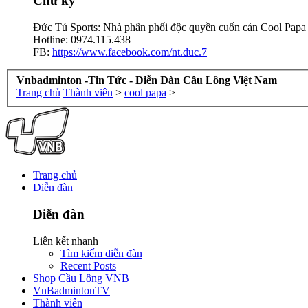
Chữ ký
Đức Tú Sports: Nhà phân phối độc quyền cuốn cán Cool Papa 
Hotline: 0974.115.438
FB:
https://www.facebook.com/nt.duc.7
Vnbadminton -Tin Tức - Diễn Đàn Cầu Lông Việt Nam
Trang chủ
Thành viên
>
cool papa
>
Trang chủ
Diễn đàn
Diễn đàn
Liên kết nhanh
Tìm kiếm diễn đàn
Recent Posts
Shop Cầu Lông VNB
VnBadmintonTV
Thành viên