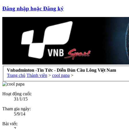
Đăng nhập hoặc Đăng ký
Vnbadminton -Tin Tức - Diễn Đàn Cầu Lông Việt Nam
Trang chủ
Thành viên
>
cool papa
>
Hoạt động cuối:
31/1/15
Tham gia ngày:
5/9/14
Bài viết:
7