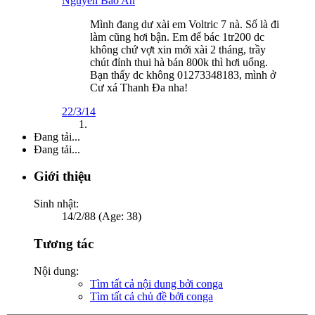
Nguyen Bao An
Mình đang dư xài em Voltric 7 nà. Số là đi
làm cũng hơi bận. Em để bác 1tr200 dc
không chứ vợt xin mới xài 2 tháng, trầy
chút đỉnh thui hà bán 800k thì hơi uổng.
Bạn thấy dc không 01273348183, mình ở
Cư xá Thanh Đa nha!
22/3/14
Đang tải...
Đang tải...
Giới thiệu
Sinh nhật:
14/2/88 (Age: 38)
Tương tác
Nội dung:
Tìm tất cả nội dung bởi conga
Tìm tất cả chủ đề bởi conga