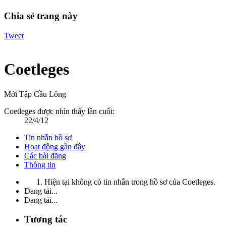
Chia sẻ trang này
Tweet
Coetleges
Mới Tập Cầu Lông
Coetleges được nhìn thấy lần cuối:
22/4/12
Tin nhắn hồ sơ
Hoạt động gần đây
Các bài đăng
Thông tin
Hiện tại không có tin nhắn trong hồ sơ của Coetleges.
Đang tải...
Đang tải...
Tương tác