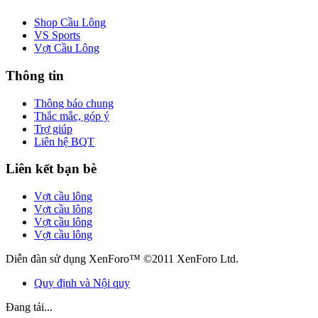
Shop Cầu Lông
VS Sports
Vợt Cầu Lông
Thông tin
Thông báo chung
Thắc mắc, góp ý
Trợ giúp
Liên hệ BQT
Liên kết bạn bè
Vợt cầu lông
Vợt cầu lông
Vợt cầu lông
Vợt cầu lông
Diễn đàn sử dụng XenForo™ ©2011 XenForo Ltd.
Quy định và Nội quy
Đang tải...