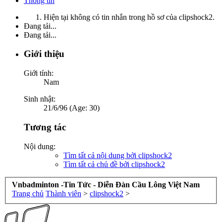
Thông tin
Hiện tại không có tin nhắn trong hồ sơ của clipshock2.
Đang tải...
Đang tải...
Giới thiệu
Giới tính:
Nam
Sinh nhật:
21/6/96 (Age: 30)
Tương tác
Nội dung:
Tìm tất cả nội dung bởi clipshock2
Tìm tất cả chủ đề bởi clipshock2
Vnbadminton -Tin Tức - Diễn Đàn Cầu Lông Việt Nam
Trang chủ
Thành viên
>
clipshock2
>