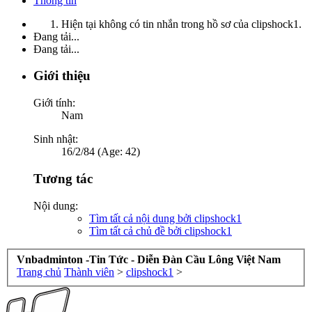
Thông tin
Hiện tại không có tin nhắn trong hồ sơ của clipshock1.
Đang tải...
Đang tải...
Giới thiệu
Giới tính:
Nam
Sinh nhật:
16/2/84 (Age: 42)
Tương tác
Nội dung:
Tìm tất cả nội dung bởi clipshock1
Tìm tất cả chủ đề bởi clipshock1
Vnbadminton -Tin Tức - Diễn Đàn Cầu Lông Việt Nam
Trang chủ
Thành viên
>
clipshock1
>