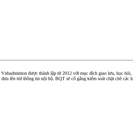
badminton được thành lập từ 2012 với mục đích giao lưu, học hỏi, ch
n đưa lên trừ thông tin nội bộ. BQT sẽ cố gắng kiểm soát chặt chẽ các