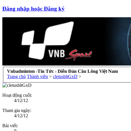
Đăng nhập hoặc Đăng ký
Vnbadminton -Tin Tức - Diễn Đàn Cầu Lông Việt Nam
Trang chủ
Thành viên
>
cletusbltGxD
>
Hoạt động cuối:
4/12/12
Tham gia ngày:
4/12/12
Bài viết:
0