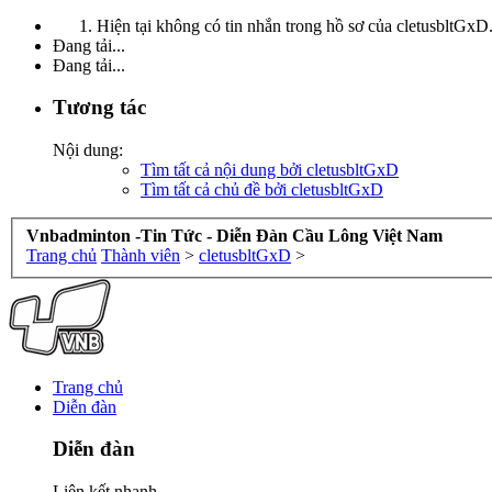
Hiện tại không có tin nhắn trong hồ sơ của cletusbltGxD
Đang tải...
Đang tải...
Tương tác
Nội dung:
Tìm tất cả nội dung bởi cletusbltGxD
Tìm tất cả chủ đề bởi cletusbltGxD
Vnbadminton -Tin Tức - Diễn Đàn Cầu Lông Việt Nam
Trang chủ
Thành viên
>
cletusbltGxD
>
Trang chủ
Diễn đàn
Diễn đàn
Liên kết nhanh