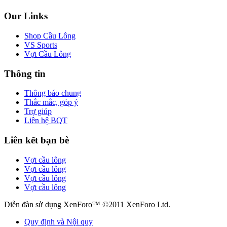
Our Links
Shop Cầu Lông
VS Sports
Vợt Cầu Lông
Thông tin
Thông báo chung
Thắc mắc, góp ý
Trợ giúp
Liên hệ BQT
Liên kết bạn bè
Vợt cầu lông
Vợt cầu lông
Vợt cầu lông
Vợt cầu lông
Diễn đàn sử dụng XenForo™ ©2011 XenForo Ltd.
Quy định và Nội quy