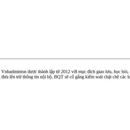
badminton được thành lập từ 2012 với mục đích giao lưu, học hỏi, ch
n đưa lên trừ thông tin nội bộ. BQT sẽ cố gắng kiểm soát chặt chẽ các