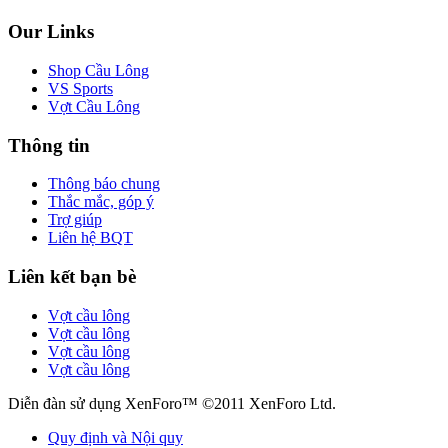
Our Links
Shop Cầu Lông
VS Sports
Vợt Cầu Lông
Thông tin
Thông báo chung
Thắc mắc, góp ý
Trợ giúp
Liên hệ BQT
Liên kết bạn bè
Vợt cầu lông
Vợt cầu lông
Vợt cầu lông
Vợt cầu lông
Diễn đàn sử dụng XenForo™ ©2011 XenForo Ltd.
Quy định và Nội quy