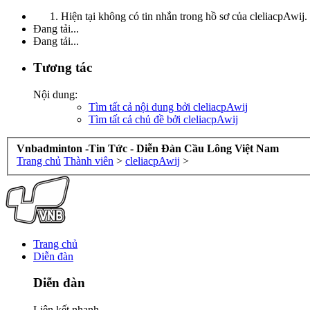
Hiện tại không có tin nhắn trong hồ sơ của cleliacpAwij.
Đang tải...
Đang tải...
Tương tác
Nội dung:
Tìm tất cả nội dung bởi cleliacpAwij
Tìm tất cả chủ đề bởi cleliacpAwij
Vnbadminton -Tin Tức - Diễn Đàn Cầu Lông Việt Nam
Trang chủ
Thành viên
>
cleliacpAwij
>
Trang chủ
Diễn đàn
Diễn đàn
Liên kết nhanh