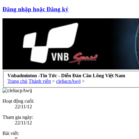
Đăng nhập hoặc Đăng ký
Vnbadminton -Tin Tức - Diễn Đàn Cầu Lông Việt Nam
Trang chủ
Thành viên
>
cleliacpAwij
>
Hoạt động cuối:
22/11/12
Tham gia ngày:
22/11/12
Bài viết:
0