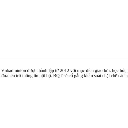
badminton được thành lập từ 2012 với mục đích giao lưu, học hỏi, ch
n đưa lên trừ thông tin nội bộ. BQT sẽ cố gắng kiểm soát chặt chẽ các