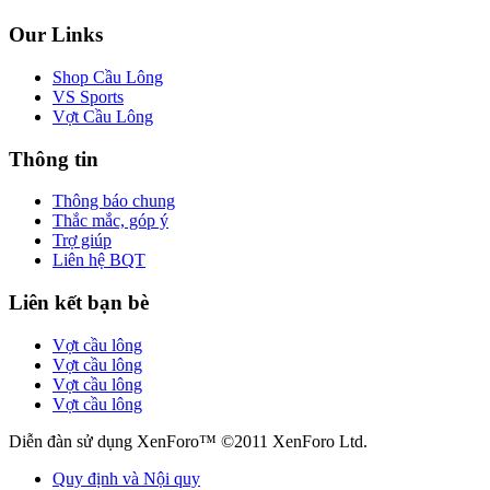
Our Links
Shop Cầu Lông
VS Sports
Vợt Cầu Lông
Thông tin
Thông báo chung
Thắc mắc, góp ý
Trợ giúp
Liên hệ BQT
Liên kết bạn bè
Vợt cầu lông
Vợt cầu lông
Vợt cầu lông
Vợt cầu lông
Diễn đàn sử dụng XenForo™ ©2011 XenForo Ltd.
Quy định và Nội quy