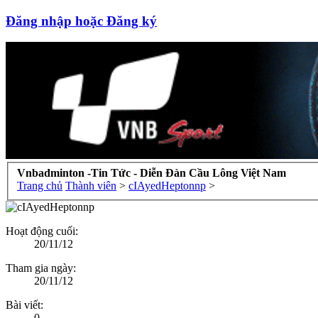
Đăng nhập hoặc Đăng ký
Vnbadminton -Tin Tức - Diễn Đàn Cầu Lông Việt Nam
Trang chủ
Thành viên
>
cIAyedHeptonnp
>
Hoạt động cuối:
20/11/12
Tham gia ngày:
20/11/12
Bài viết:
0