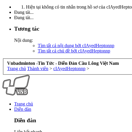
Hiện tại không có tin nhắn trong hồ sơ của cIAyedHepto
Đang tải...
Đang tải...
Tương tác
Nội dung:
Tìm tất cả nội dung bởi cIAyedHeptonnp
Tìm tất cả chủ đề bởi cIAyedHeptonnp
Vnbadminton -Tin Tức - Diễn Đàn Cầu Lông Việt Nam
Trang chủ
Thành viên
>
cIAyedHeptonnp
>
Trang chủ
Diễn đàn
Diễn đàn
Liên kết nhanh