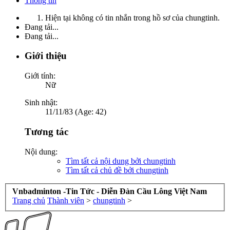
Thông tin
Hiện tại không có tin nhắn trong hồ sơ của chungtinh.
Đang tải...
Đang tải...
Giới thiệu
Giới tính:
Nữ
Sinh nhật:
11/11/83 (Age: 42)
Tương tác
Nội dung:
Tìm tất cả nội dung bởi chungtinh
Tìm tất cả chủ đề bởi chungtinh
Vnbadminton -Tin Tức - Diễn Đàn Cầu Lông Việt Nam
Trang chủ
Thành viên
>
chungtinh
>