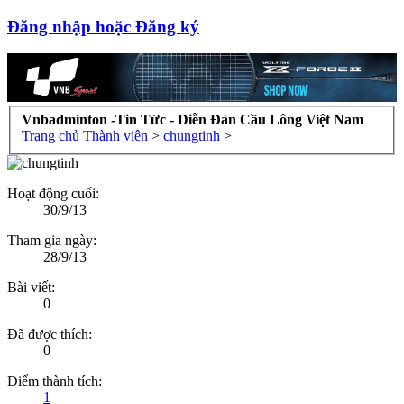
Đăng nhập hoặc Đăng ký
Vnbadminton -Tin Tức - Diễn Đàn Cầu Lông Việt Nam
Trang chủ
Thành viên
>
chungtinh
>
Hoạt động cuối:
30/9/13
Tham gia ngày:
28/9/13
Bài viết:
0
Đã được thích:
0
Điểm thành tích:
1