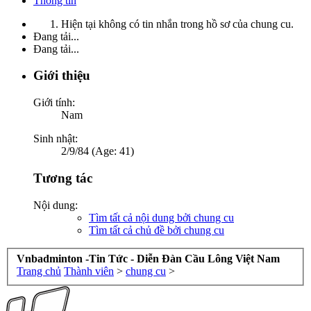
Thông tin
Hiện tại không có tin nhắn trong hồ sơ của chung cu.
Đang tải...
Đang tải...
Giới thiệu
Giới tính:
Nam
Sinh nhật:
2/9/84 (Age: 41)
Tương tác
Nội dung:
Tìm tất cả nội dung bởi chung cu
Tìm tất cả chủ đề bởi chung cu
Vnbadminton -Tin Tức - Diễn Đàn Cầu Lông Việt Nam
Trang chủ
Thành viên
>
chung cu
>