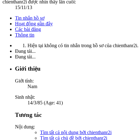
chienthanr2i được nhìn thấy lần cuối:
15/11/13
Tin nhắn hồ sơ
Hoạt động gần đây
Các bài đăng
Thông tin
Hiện tại không có tin nhắn trong hồ sơ của chienthanr2i.
Đang tải...
Đang tải...
Giới thiệu
Giới tính:
Nam
Sinh nhật:
14/3/85 (Age: 41)
Tương tác
Nội dung:
Tìm tất cả nội dung bởi chienthanr2i
Tìm tất cả chủ đề bởi chienthanr2i