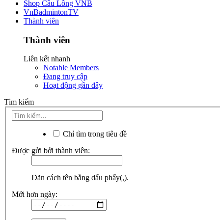
Shop Cầu Lông VNB
VnBadmintonTV
Thành viên
Thành viên
Liên kết nhanh
Notable Members
Đang truy cập
Hoạt động gần đây
Tìm kiếm
Chỉ tìm trong tiêu đề
Được gửi bởi thành viên:
Dãn cách tên bằng dấu phẩy(,).
Mới hơn ngày: