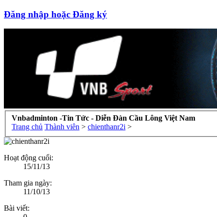
Đăng nhập hoặc Đăng ký
Vnbadminton -Tin Tức - Diễn Đàn Cầu Lông Việt Nam
Trang chủ
Thành viên
>
chienthanr2i
>
Hoạt động cuối:
15/11/13
Tham gia ngày:
11/10/13
Bài viết:
0