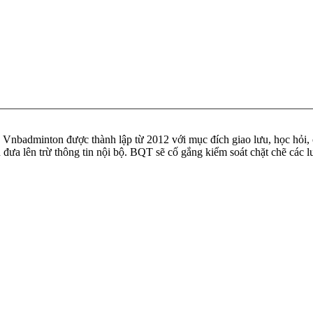
badminton được thành lập từ 2012 với mục đích giao lưu, học hỏi, ch
n đưa lên trừ thông tin nội bộ. BQT sẽ cố gắng kiểm soát chặt chẽ các