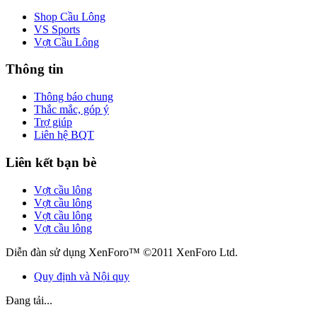
Shop Cầu Lông
VS Sports
Vợt Cầu Lông
Thông tin
Thông báo chung
Thắc mắc, góp ý
Trợ giúp
Liên hệ BQT
Liên kết bạn bè
Vợt cầu lông
Vợt cầu lông
Vợt cầu lông
Vợt cầu lông
Diễn đàn sử dụng XenForo™ ©2011 XenForo Ltd.
Quy định và Nội quy
Đang tải...