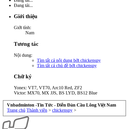
Đang tải...
Đang tải...
Giới thiệu
Giới tính:
Nam
Tương tác
Nội dung:
Tìm tất cả nội dung bởi chickenspy
Tìm tất cả chủ đề bởi chickenspy
Chữ ký
Yonex: VT7, VT70, Arc10 Red, ZF2
Victor: MX70, MX JJS, BS LYD, BS12 Blue
Vnbadminton -Tin Tức - Diễn Đàn Cầu Lông Việt Nam
Trang chủ
Thành viên
>
chickenspy
>