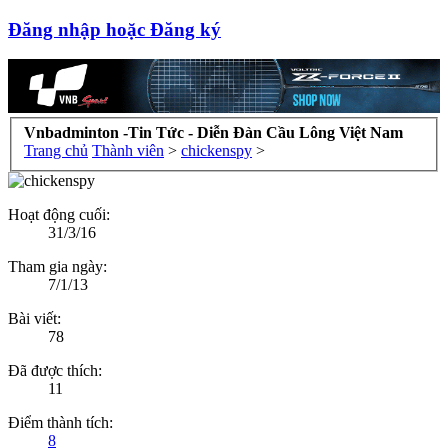
Đăng nhập hoặc Đăng ký
Vnbadminton -Tin Tức - Diễn Đàn Cầu Lông Việt Nam
Trang chủ
Thành viên
>
chickenspy
>
Hoạt động cuối:
31/3/16
Tham gia ngày:
7/1/13
Bài viết:
78
Đã được thích:
11
Điểm thành tích:
8