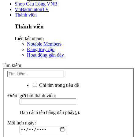
Shop Cầu Lông VNB
VnBadmintonTV
Thành viên
Thành viên
Liên kết nhanh
Notable Members
Đang truy cập
Hoạt động gần đây
Tìm kiếm
Chỉ tìm trong tiêu đề
Được gửi bởi thành viên:
Dãn cách tên bằng dấu phẩy(,).
Mới hơn ngày: