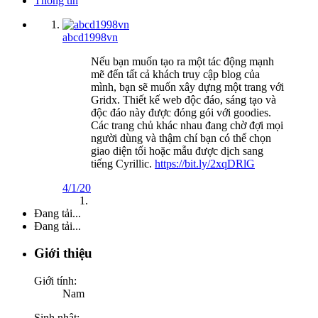
Thông tin
abcd1998vn
Nếu bạn muốn tạo ra một tác động mạnh
mẽ đến tất cả khách truy cập blog của
mình, bạn sẽ muốn xây dựng một trang với
Gridx. Thiết kế web độc đáo, sáng tạo và
độc đáo này được đóng gói với goodies.
Các trang chủ khác nhau đang chờ đợi mọi
người dùng và thậm chí bạn có thể chọn
giao diện tối hoặc mẫu được dịch sang
tiếng Cyrillic.
https://bit.ly/2xqDRlG
4/1/20
Đang tải...
Đang tải...
Giới thiệu
Giới tính:
Nam
Sinh nhật: