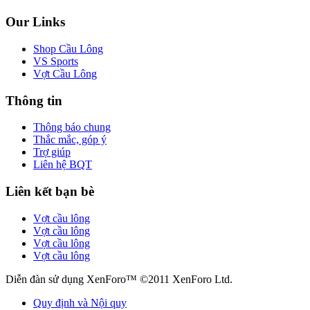
Our Links
Shop Cầu Lông
VS Sports
Vợt Cầu Lông
Thông tin
Thông báo chung
Thắc mắc, góp ý
Trợ giúp
Liên hệ BQT
Liên kết bạn bè
Vợt cầu lông
Vợt cầu lông
Vợt cầu lông
Vợt cầu lông
Diễn đàn sử dụng XenForo™ ©2011 XenForo Ltd.
Quy định và Nội quy