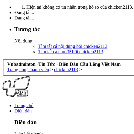
Hiện tại không có tin nhắn trong hồ sơ của chicken2113.
Đang tải...
Đang tải...
Tương tác
Nội dung:
Tìm tất cả nội dung bởi chicken2113
Tìm tất cả chủ đề bởi chicken2113
Vnbadminton -Tin Tức - Diễn Đàn Cầu Lông Việt Nam
Trang chủ
Thành viên
>
chicken2113
>
Trang chủ
Diễn đàn
Diễn đàn
Liên kết nhanh