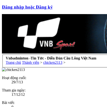
Đăng nhập hoặc Đăng ký
Vnbadminton -Tin Tức - Diễn Đàn Cầu Lông Việt Nam
Trang chủ
Thành viên
>
chicken2113
>
Hoạt động cuối:
29/7/13
Tham gia ngày:
17/12/12
Bài viết:
0