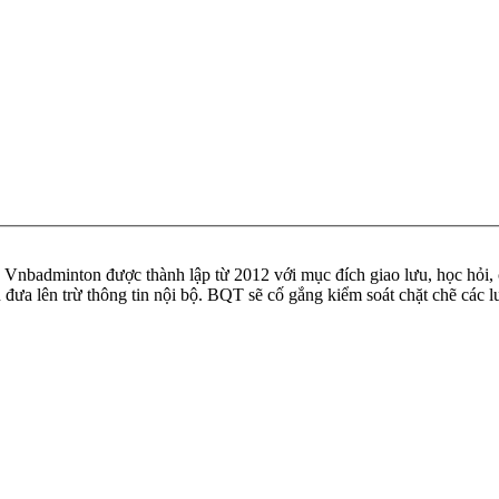
badminton được thành lập từ 2012 với mục đích giao lưu, học hỏi, ch
n đưa lên trừ thông tin nội bộ. BQT sẽ cố gắng kiểm soát chặt chẽ các