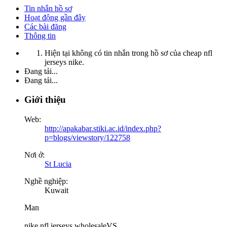
Tin nhắn hồ sơ
Hoạt động gần đây
Các bài đăng
Thông tin
Hiện tại không có tin nhắn trong hồ sơ của cheap nfl
jerseys nike.
Đang tải...
Đang tải...
Giới thiệu
Web:
http://apakabar.stiki.ac.id/index.php?
p=blogs/viewstory/122758
Nơi ở:
St Lucia
Nghề nghiệp:
Kuwait
Man
nike nfl jerseys wholesaleVS