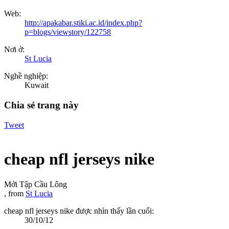
Web:
http://apakabar.stiki.ac.id/index.php?
p=blogs/viewstory/122758
Nơi ở:
St Lucia
Nghề nghiệp:
Kuwait
Chia sẻ trang này
Tweet
cheap nfl jerseys nike
Mới Tập Cầu Lông
,
from
St Lucia
cheap nfl jerseys nike được nhìn thấy lần cuối:
30/10/12