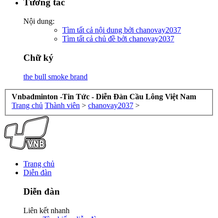
Tương tác
Nội dung:
Tìm tất cả nội dung bởi chanovay2037
Tìm tất cả chủ đề bởi chanovay2037
Chữ ký
the bull smoke brand
Vnbadminton -Tin Tức - Diễn Đàn Cầu Lông Việt Nam
Trang chủ
Thành viên
>
chanovay2037
>
Trang chủ
Diễn đàn
Diễn đàn
Liên kết nhanh