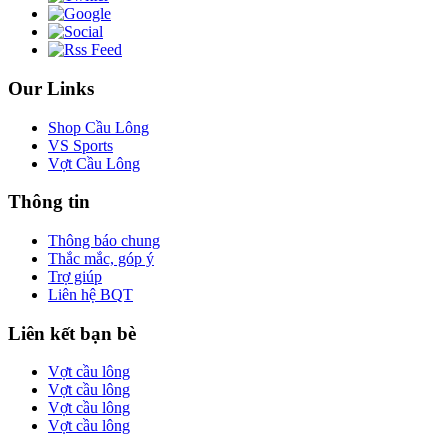
Our Links
Shop Cầu Lông
VS Sports
Vợt Cầu Lông
Thông tin
Thông báo chung
Thắc mắc, góp ý
Trợ giúp
Liên hệ BQT
Liên kết bạn bè
Vợt cầu lông
Vợt cầu lông
Vợt cầu lông
Vợt cầu lông