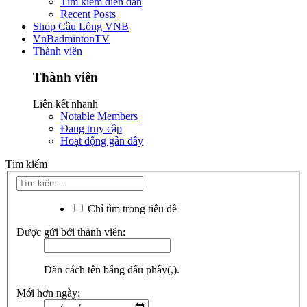
Tìm kiếm diễn đàn
Recent Posts
Shop Cầu Lông VNB
VnBadmintonTV
Thành viên
Thành viên
Liên kết nhanh
Notable Members
Đang truy cập
Hoạt động gần đây
Tìm kiếm
Chỉ tìm trong tiêu đề
Được gửi bởi thành viên:
Dãn cách tên bằng dấu phẩy(,).
Mới hơn ngày: