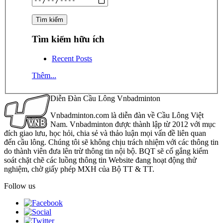
Tìm kiếm hữu ích
Recent Posts
Thêm...
Diễn Đàn Cầu Lông Vnbadminton
Vnbadminton.com là diễn đàn về Cầu Lông Việt
Nam. Vnbadminton được thành lập từ 2012 với mục
đích giao lưu, học hỏi, chia sẻ và thảo luận mọi vấn đề liên quan
đến cầu lông. Chúng tôi sẽ không chịu trách nhiệm với các thông tin
do thành viên đưa lên trừ thông tin nội bộ. BQT sẽ cố gắng kiểm
soát chặt chẽ các luồng thông tin Website đang hoạt động thử
nghiệm, chờ giấy phép MXH của Bộ TT & TT.
Follow us