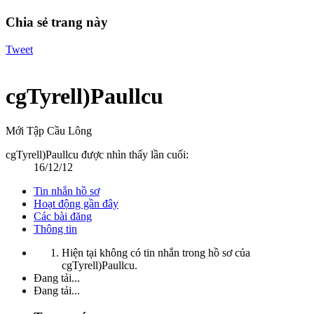
Chia sẻ trang này
Tweet
cgTyrell)Paullcu
Mới Tập Cầu Lông
cgTyrell)Paullcu được nhìn thấy lần cuối:
16/12/12
Tin nhắn hồ sơ
Hoạt động gần đây
Các bài đăng
Thông tin
Hiện tại không có tin nhắn trong hồ sơ của
cgTyrell)Paullcu.
Đang tải...
Đang tải...