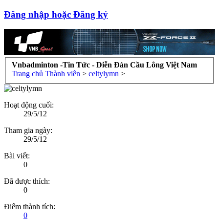
Đăng nhập hoặc Đăng ký
Vnbadminton -Tin Tức - Diễn Đàn Cầu Lông Việt Nam
Trang chủ
Thành viên
>
celtylymn
>
Hoạt động cuối:
29/5/12
Tham gia ngày:
29/5/12
Bài viết:
0
Đã được thích:
0
Điểm thành tích:
0