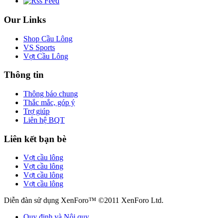
Our Links
Shop Cầu Lông
VS Sports
Vợt Cầu Lông
Thông tin
Thông báo chung
Thắc mắc, góp ý
Trợ giúp
Liên hệ BQT
Liên kết bạn bè
Vợt cầu lông
Vợt cầu lông
Vợt cầu lông
Vợt cầu lông
Diễn đàn sử dụng XenForo™ ©2011 XenForo Ltd.
Quy định và Nội quy