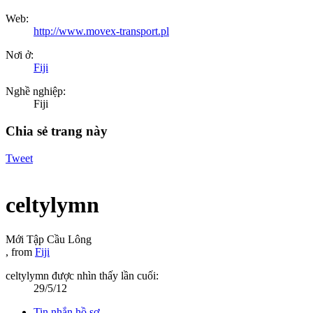
Web:
http://www.movex-transport.pl
Nơi ở:
Fiji
Nghề nghiệp:
Fiji
Chia sẻ trang này
Tweet
celtylymn
Mới Tập Cầu Lông
,
from
Fiji
celtylymn được nhìn thấy lần cuối:
29/5/12
Tin nhắn hồ sơ