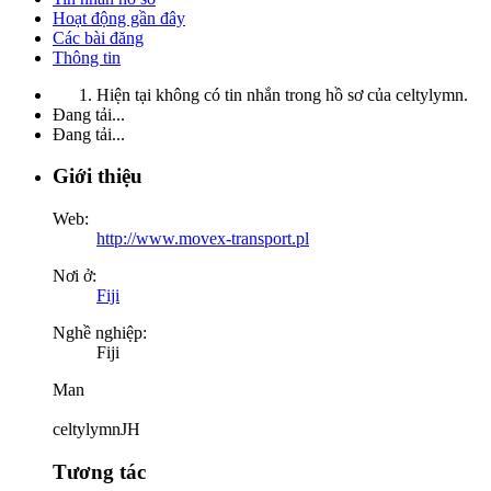
Hoạt động gần đây
Các bài đăng
Thông tin
Hiện tại không có tin nhắn trong hồ sơ của celtylymn.
Đang tải...
Đang tải...
Giới thiệu
Web:
http://www.movex-transport.pl
Nơi ở:
Fiji
Nghề nghiệp:
Fiji
Man
celtylymnJH
Tương tác