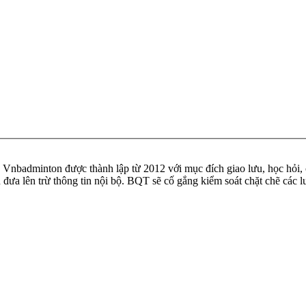
badminton được thành lập từ 2012 với mục đích giao lưu, học hỏi, ch
n đưa lên trừ thông tin nội bộ. BQT sẽ cố gắng kiểm soát chặt chẽ các