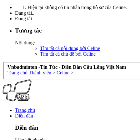
Hiện tại không có tin nhắn trong hồ sơ của Celine.
Đang tải...
Đang tải...
Tương tác
Nội dung:
Tìm tất cả nội dung bởi Celine
Tìm tất cả chủ đề bởi Celine
Vnbadminton -Tin Tức - Diễn Đàn Cầu Lông Việt Nam
Trang chủ
Thành viên
>
Celine
>
Trang chủ
Diễn đàn
Diễn đàn
Liên kết nhanh