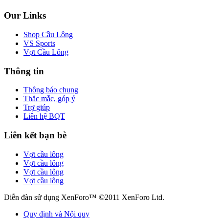
Our Links
Shop Cầu Lông
VS Sports
Vợt Cầu Lông
Thông tin
Thông báo chung
Thắc mắc, góp ý
Trợ giúp
Liên hệ BQT
Liên kết bạn bè
Vợt cầu lông
Vợt cầu lông
Vợt cầu lông
Vợt cầu lông
Diễn đàn sử dụng XenForo™ ©2011 XenForo Ltd.
Quy định và Nội quy