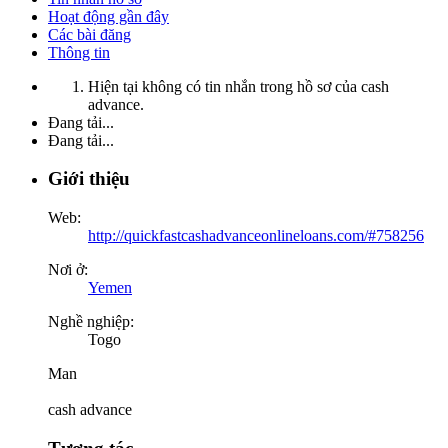
Hoạt động gần đây
Các bài đăng
Thông tin
Hiện tại không có tin nhắn trong hồ sơ của cash
advance.
Đang tải...
Đang tải...
Giới thiệu
Web:
http://quickfastcashadvanceonlineloans.com/#758256
Nơi ở:
Yemen
Nghề nghiệp:
Togo
Man
cash advance