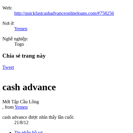
Web:
http://quickfastcashadvanceonlineloans.com/#758256
Nơi ở:
Yemen
Nghề nghiệp:
Togo
Chia sẻ trang này
Tweet
cash advance
Mới Tập Cầu Lông
,
from
Yemen
cash advance được nhìn thấy lần cuối:
21/8/12
Tin nhắn hồ sơ