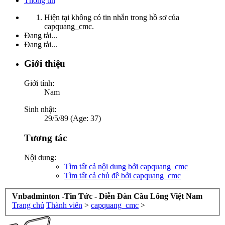
Thông tin
Hiện tại không có tin nhắn trong hồ sơ của
capquang_cmc.
Đang tải...
Đang tải...
Giới thiệu
Giới tính:
Nam
Sinh nhật:
29/5/89 (Age: 37)
Tương tác
Nội dung:
Tìm tất cả nội dung bởi capquang_cmc
Tìm tất cả chủ đề bởi capquang_cmc
Vnbadminton -Tin Tức - Diễn Đàn Cầu Lông Việt Nam
Trang chủ
Thành viên
>
capquang_cmc
>