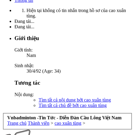
Thông tin
Hiện tại không có tin nhắn trong hồ sơ của cao xuân
tùng.
Đang tải...
Đang tải...
Giới thiệu
Giới tính:
Nam
Sinh nhật:
30/4/92 (Age: 34)
Tương tác
Nội dung:
Tìm tất cả nội dung bởi cao xuân tùng
Tìm tất cả chủ đề bởi cao xuân tùng
Vnbadminton -Tin Tức - Diễn Đàn Cầu Lông Việt Nam
Trang chủ
Thành viên
>
cao xuân tùng
>