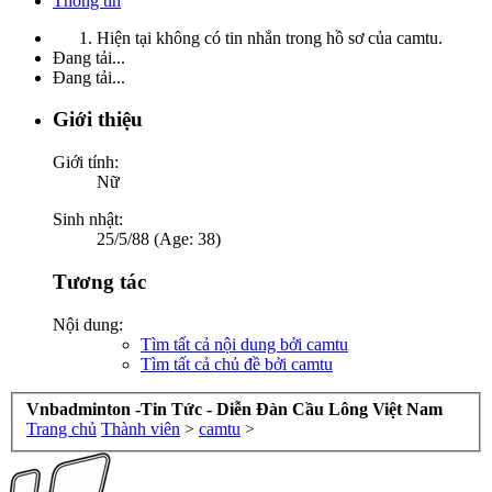
Thông tin
Hiện tại không có tin nhắn trong hồ sơ của camtu.
Đang tải...
Đang tải...
Giới thiệu
Giới tính:
Nữ
Sinh nhật:
25/5/88 (Age: 38)
Tương tác
Nội dung:
Tìm tất cả nội dung bởi camtu
Tìm tất cả chủ đề bởi camtu
Vnbadminton -Tin Tức - Diễn Đàn Cầu Lông Việt Nam
Trang chủ
Thành viên
>
camtu
>