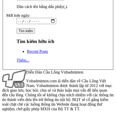
Dãn cách tên bằng dấu phẩy(,).
Mới hơn ngày:
Tìm kiếm hữu ích
Recent Posts
Thêm...
Diễn Đàn Cầu Lông Vnbadminton
Vnbadminton.com là diễn đàn về Cầu Lông Việt
Nam. Vnbadminton được thành lập từ 2012 với mục
đích giao lưu, học hỏi, chia sẻ và thảo luận mọi vấn đề liên quan
đến cầu lông. Chúng tôi sẽ không chịu trách nhiệm với các thông tin
do thành viên đưa lên trừ thông tin nội bộ. BQT sẽ cố gắng kiểm
soát chặt chẽ các luồng thông tin Website đang hoạt động thử
nghiệm, chờ giấy phép MXH của Bộ TT & TT.