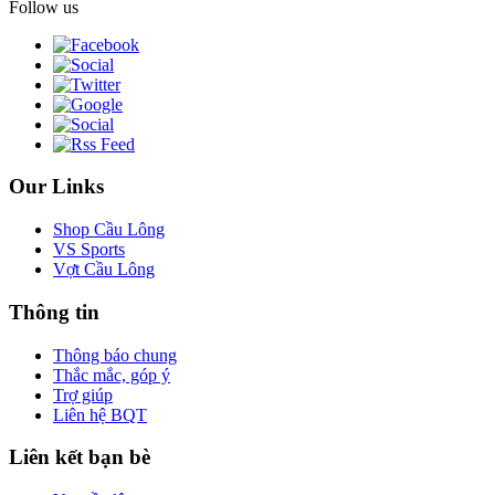
Follow us
Our Links
Shop Cầu Lông
VS Sports
Vợt Cầu Lông
Thông tin
Thông báo chung
Thắc mắc, góp ý
Trợ giúp
Liên hệ BQT
Liên kết bạn bè