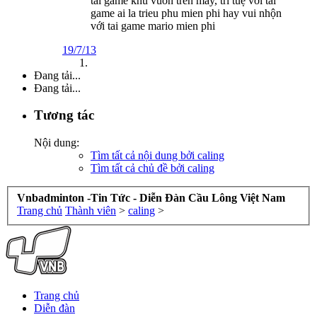
tai game khu vuon tren may, trí tuệ với tai
game ai la trieu phu mien phi hay vui nhộn
với tai game mario mien phi
19/7/13
Đang tải...
Đang tải...
Tương tác
Nội dung:
Tìm tất cả nội dung bởi caling
Tìm tất cả chủ đề bởi caling
Vnbadminton -Tin Tức - Diễn Đàn Cầu Lông Việt Nam
Trang chủ
Thành viên
>
caling
>
Trang chủ
Diễn đàn