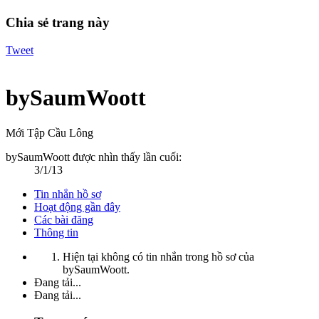
Chia sẻ trang này
Tweet
bySaumWoott
Mới Tập Cầu Lông
bySaumWoott được nhìn thấy lần cuối:
3/1/13
Tin nhắn hồ sơ
Hoạt động gần đây
Các bài đăng
Thông tin
Hiện tại không có tin nhắn trong hồ sơ của
bySaumWoott.
Đang tải...
Đang tải...