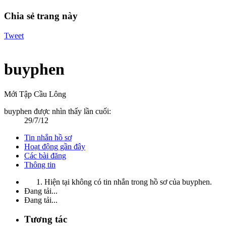
Chia sẻ trang này
Tweet
buyphen
Mới Tập Cầu Lông
buyphen được nhìn thấy lần cuối:
29/7/12
Tin nhắn hồ sơ
Hoạt động gần đây
Các bài đăng
Thông tin
Hiện tại không có tin nhắn trong hồ sơ của buyphen.
Đang tải...
Đang tải...
Tương tác