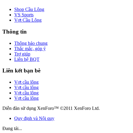
Shop Cầu Lông
VS Sports
Vợt Cầu Lông
Thông tin
Thông báo chung
Thắc mắc, góp ý
Trợ giúp
Liên hệ BQT
Liên kết bạn bè
Vợt cầu lông
Vợt cầu lông
Vợt cầu lông
Vợt cầu lông
Diễn đàn sử dụng XenForo™ ©2011 XenForo Ltd.
Quy định và Nội quy
Đang tải...