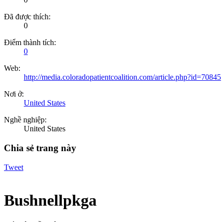
Đã được thích:
0
Điểm thành tích:
0
Web:
http://media.coloradopatientcoalition.com/article.php?id=70845
Nơi ở:
United States
Nghề nghiệp:
United States
Chia sẻ trang này
Tweet
Bushnellpkga