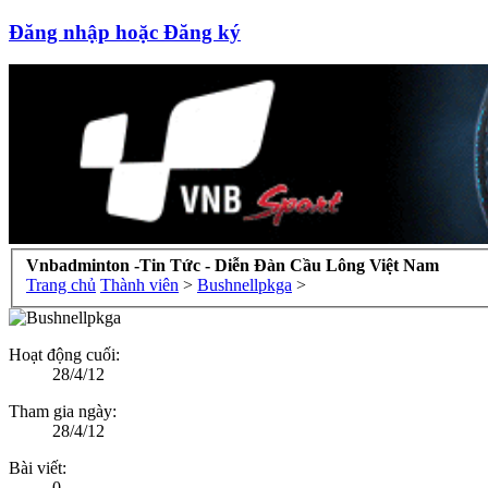
Đăng nhập hoặc Đăng ký
Vnbadminton -Tin Tức - Diễn Đàn Cầu Lông Việt Nam
Trang chủ
Thành viên
>
Bushnellpkga
>
Hoạt động cuối:
28/4/12
Tham gia ngày:
28/4/12
Bài viết:
0