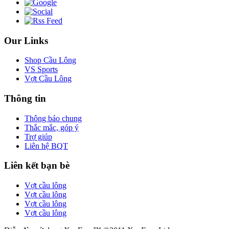
Our Links
Shop Cầu Lông
VS Sports
Vợt Cầu Lông
Thông tin
Thông báo chung
Thắc mắc, góp ý
Trợ giúp
Liên hệ BQT
Liên kết bạn bè
Vợt cầu lông
Vợt cầu lông
Vợt cầu lông
Vợt cầu lông