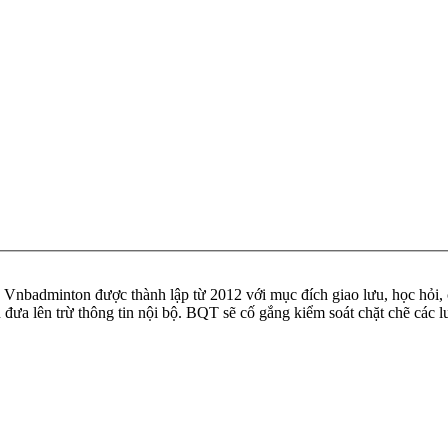
badminton được thành lập từ 2012 với mục đích giao lưu, học hỏi, ch
n đưa lên trừ thông tin nội bộ. BQT sẽ cố gắng kiểm soát chặt chẽ các