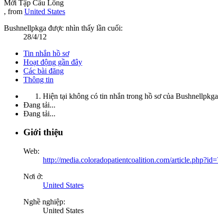
Mới Tập Cầu Lông
,
from
United States
Bushnellpkga được nhìn thấy lần cuối:
28/4/12
Tin nhắn hồ sơ
Hoạt động gần đây
Các bài đăng
Thông tin
Hiện tại không có tin nhắn trong hồ sơ của Bushnellpkga
Đang tải...
Đang tải...
Giới thiệu
Web:
http://media.coloradopatientcoalition.com/article.php?id
Nơi ở:
United States
Nghề nghiệp:
United States