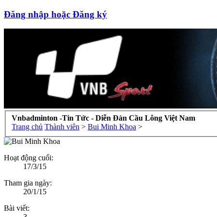
Đăng nhập hoặc Đăng ký
Vnbadminton -Tin Tức - Diễn Đàn Cầu Lông Việt Nam
Trang chủ
Thành viên
>
Bui Minh Khoa
>
Hoạt động cuối:
17/3/15
Tham gia ngày:
20/1/15
Bài viết:
3