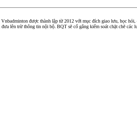
badminton được thành lập từ 2012 với mục đích giao lưu, học hỏi, ch
n đưa lên trừ thông tin nội bộ. BQT sẽ cố gắng kiểm soát chặt chẽ các