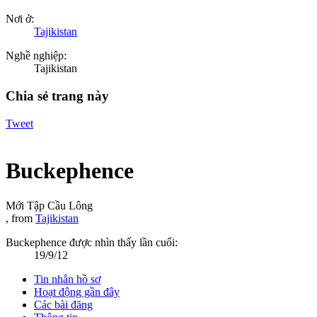
Nơi ở:
Tajikistan
Nghề nghiệp:
Tajikistan
Chia sẻ trang này
Tweet
Buckephence
Mới Tập Cầu Lông
,
from
Tajikistan
Buckephence được nhìn thấy lần cuối:
19/9/12
Tin nhắn hồ sơ
Hoạt động gần đây
Các bài đăng