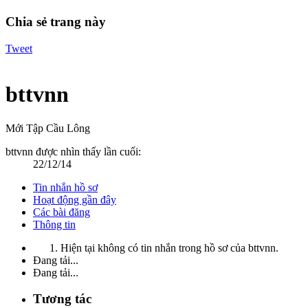
Chia sẻ trang này
Tweet
bttvnn
Mới Tập Cầu Lông
bttvnn được nhìn thấy lần cuối:
22/12/14
Tin nhắn hồ sơ
Hoạt động gần đây
Các bài đăng
Thông tin
Hiện tại không có tin nhắn trong hồ sơ của bttvnn.
Đang tải...
Đang tải...
Tương tác