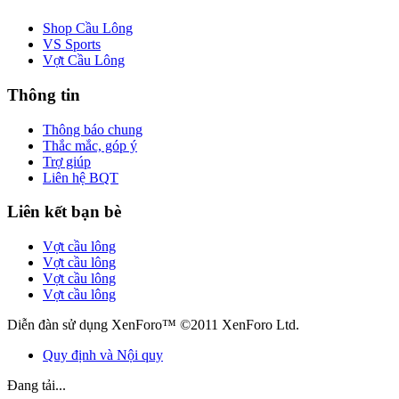
Shop Cầu Lông
VS Sports
Vợt Cầu Lông
Thông tin
Thông báo chung
Thắc mắc, góp ý
Trợ giúp
Liên hệ BQT
Liên kết bạn bè
Vợt cầu lông
Vợt cầu lông
Vợt cầu lông
Vợt cầu lông
Diễn đàn sử dụng XenForo™ ©2011 XenForo Ltd.
Quy định và Nội quy
Đang tải...