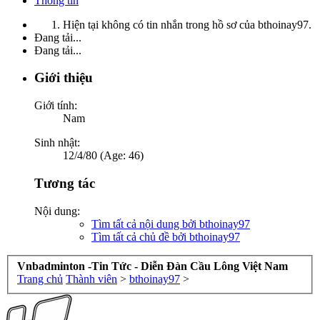
Thông tin
Hiện tại không có tin nhắn trong hồ sơ của bthoinay97.
Đang tải...
Đang tải...
Giới thiệu
Giới tính:
Nam
Sinh nhật:
12/4/80 (Age: 46)
Tương tác
Nội dung:
Tìm tất cả nội dung bởi bthoinay97
Tìm tất cả chủ đề bởi bthoinay97
Vnbadminton -Tin Tức - Diễn Đàn Cầu Lông Việt Nam
Trang chủ
Thành viên
>
bthoinay97
>