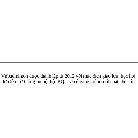
badminton được thành lập từ 2012 với mục đích giao lưu, học hỏi, ch
n đưa lên trừ thông tin nội bộ. BQT sẽ cố gắng kiểm soát chặt chẽ các