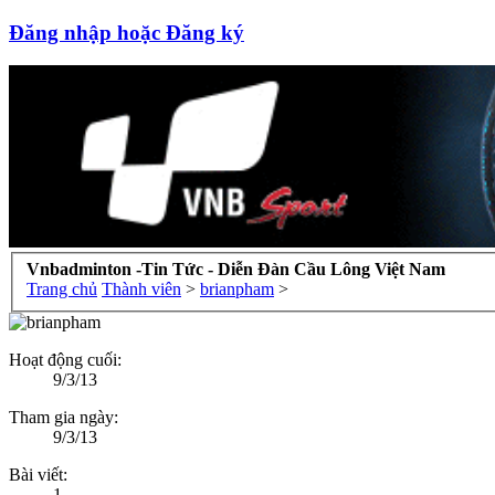
Đăng nhập hoặc Đăng ký
Vnbadminton -Tin Tức - Diễn Đàn Cầu Lông Việt Nam
Trang chủ
Thành viên
>
brianpham
>
Hoạt động cuối:
9/3/13
Tham gia ngày:
9/3/13
Bài viết:
1