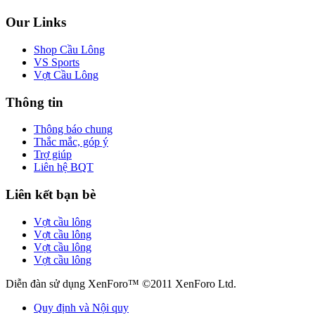
Our Links
Shop Cầu Lông
VS Sports
Vợt Cầu Lông
Thông tin
Thông báo chung
Thắc mắc, góp ý
Trợ giúp
Liên hệ BQT
Liên kết bạn bè
Vợt cầu lông
Vợt cầu lông
Vợt cầu lông
Vợt cầu lông
Diễn đàn sử dụng XenForo™ ©2011 XenForo Ltd.
Quy định và Nội quy