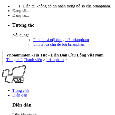
Hiện tại không có tin nhắn trong hồ sơ của brianpham.
Đang tải...
Đang tải...
Tương tác
Nội dung:
Tìm tất cả nội dung bởi brianpham
Tìm tất cả chủ đề bởi brianpham
Vnbadminton -Tin Tức - Diễn Đàn Cầu Lông Việt Nam
Trang chủ
Thành viên
>
brianpham
>
Trang chủ
Diễn đàn
Diễn đàn
Liên kết nhanh