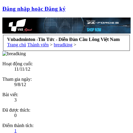
Đăng nhập hoặc Đăng ký
Vnbadminton -Tin Tức - Diễn Đàn Cầu Lông Việt Nam
Trang chủ
Thành viên
>
breadking
>
Hoạt động cuối:
11/11/12
Tham gia ngày:
9/8/12
Bài viết:
3
Đã được thích:
0
Điểm thành tích:
1