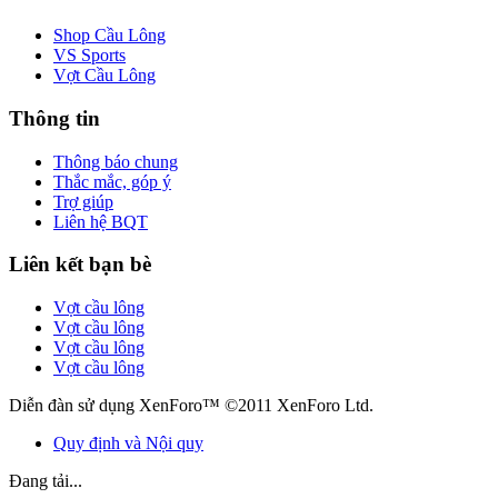
Shop Cầu Lông
VS Sports
Vợt Cầu Lông
Thông tin
Thông báo chung
Thắc mắc, góp ý
Trợ giúp
Liên hệ BQT
Liên kết bạn bè
Vợt cầu lông
Vợt cầu lông
Vợt cầu lông
Vợt cầu lông
Diễn đàn sử dụng XenForo™ ©2011 XenForo Ltd.
Quy định và Nội quy
Đang tải...