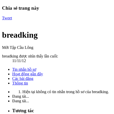
Chia sẻ trang này
Tweet
breadking
Mới Tập Cầu Lông
breadking được nhìn thấy lần cuối:
11/11/12
Tin nhắn hồ sơ
Hoạt động gần đây
Các bài đăng
Thông tin
Hiện tại không có tin nhắn trong hồ sơ của breadking.
Đang tải...
Đang tải...
Tương tác