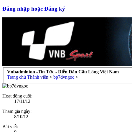
Đăng nhập hoặc Đăng ký
Vnbadminton -Tin Tức - Diễn Đàn Cầu Lông Việt Nam
Trang chủ
Thành viên
>
bp7dvngoc
>
Hoạt động cuối:
17/11/12
Tham gia ngày:
8/10/12
Bài viết:
0