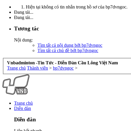
Hiện tại không có tin nhắn trong hồ sơ của bp7dvngoc.
Đang tải...
Đang tải...
Tương tác
Nội dung:
Tìm tất cả nội dung bởi bp7dvngoc
Tìm tất cả chủ đề bởi bp7dvngoc
Vnbadminton -Tin Tức - Diễn Đàn Cầu Lông Việt Nam
Trang chủ
Thành viên
>
bp7dvngoc
>
Trang chủ
Diễn đàn
Diễn đàn
Liên kết nhanh