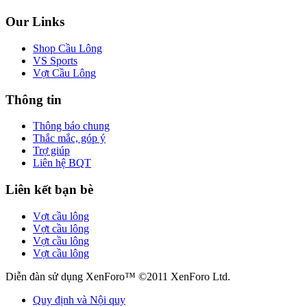
Our Links
Shop Cầu Lông
VS Sports
Vợt Cầu Lông
Thông tin
Thông báo chung
Thắc mắc, góp ý
Trợ giúp
Liên hệ BQT
Liên kết bạn bè
Vợt cầu lông
Vợt cầu lông
Vợt cầu lông
Vợt cầu lông
Diễn đàn sử dụng XenForo™ ©2011 XenForo Ltd.
Quy định và Nội quy