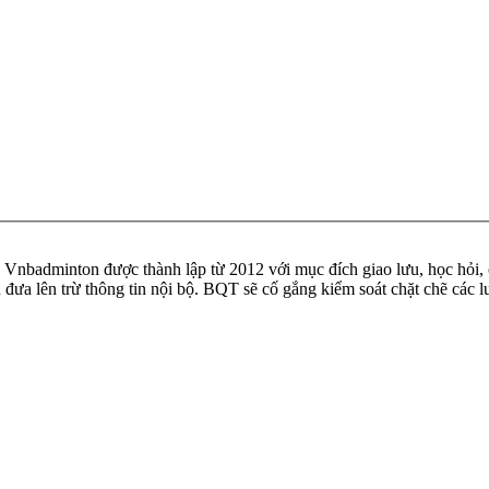
badminton được thành lập từ 2012 với mục đích giao lưu, học hỏi, ch
n đưa lên trừ thông tin nội bộ. BQT sẽ cố gắng kiểm soát chặt chẽ các