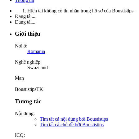
Thông tin
Hiện tại không có tin nhắn trong hồ sơ của Boustistips.
Đang tải...
Đang tải...
Giới thiệu
Nơi ở:
Romania
Nghề nghiệp:
Swaziland
Man
BoustistipsTK
Tương tác
Nội dung:
Tìm tất cả nội dung bởi Boustistips
Tìm tất cả chủ đề bởi Boustistips
ICQ: