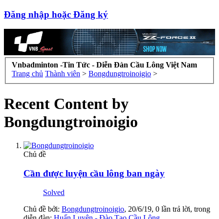
Đăng nhập hoặc Đăng ký
Vnbadminton -Tin Tức - Diễn Đàn Cầu Lông Việt Nam
Trang chủ
Thành viên
>
Bongdungtroinoigio
>
Recent Content by
Bongdungtroinoigio
Chủ đề
Cần được luyện cầu lông ban ngày
Solved
Chủ đề bởi:
Bongdungtroinoigio
,
20/6/19
, 0 lần trả lời, trong
diễn đàn:
Huấn Luyện - Đào Tạo Cầu Lông