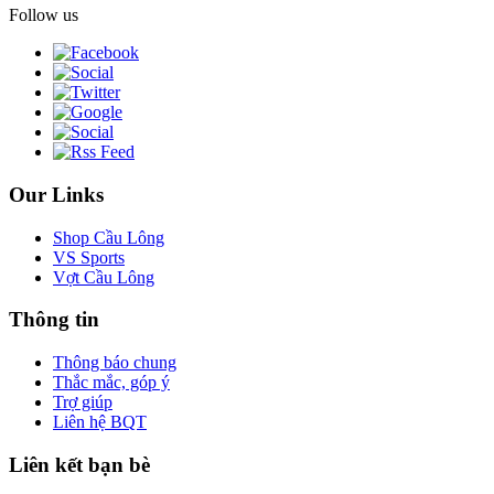
Follow us
Our Links
Shop Cầu Lông
VS Sports
Vợt Cầu Lông
Thông tin
Thông báo chung
Thắc mắc, góp ý
Trợ giúp
Liên hệ BQT
Liên kết bạn bè