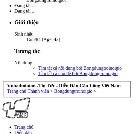
Bongdungtroinoigio.
Đang tải...
Đang tải...
Giới thiệu
Sinh nhật:
16/5/84 (Age: 42)
Tương tác
Nội dung:
Tìm tất cả nội dung bởi Bongdungtroinoigio
Tìm tất cả chủ đề bởi Bongdungtroinoigio
Vnbadminton -Tin Tức - Diễn Đàn Cầu Lông Việt Nam
Trang chủ
Thành viên
>
Bongdungtroinoigio
>
Trang chủ
Diễn đàn