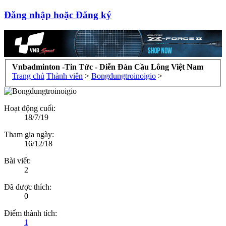
Đăng nhập hoặc Đăng ký
Vnbadminton -Tin Tức - Diễn Đàn Cầu Lông Việt Nam
Trang chủ
Thành viên
>
Bongdungtroinoigio
>
Hoạt động cuối:
18/7/19
Tham gia ngày:
16/12/18
Bài viết:
2
Đã được thích:
0
Điểm thành tích:
1