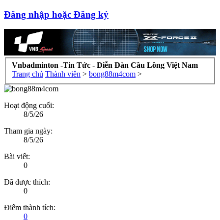
Đăng nhập hoặc Đăng ký
Vnbadminton -Tin Tức - Diễn Đàn Cầu Lông Việt Nam
Trang chủ
Thành viên
>
bong88m4com
>
Hoạt động cuối:
8/5/26
Tham gia ngày:
8/5/26
Bài viết:
0
Đã được thích:
0
Điểm thành tích:
0