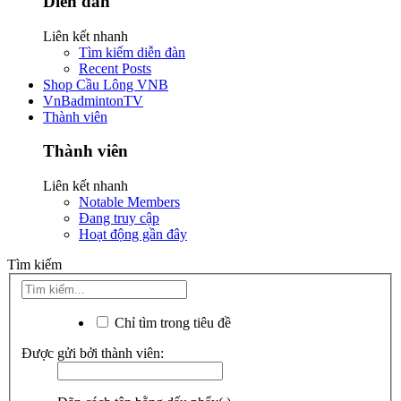
Diễn đàn
Liên kết nhanh
Tìm kiếm diễn đàn
Recent Posts
Shop Cầu Lông VNB
VnBadmintonTV
Thành viên
Thành viên
Liên kết nhanh
Notable Members
Đang truy cập
Hoạt động gần đây
Tìm kiếm
Chỉ tìm trong tiêu đề
Được gửi bởi thành viên: